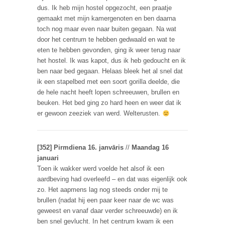
dus. Ik heb mijn hostel opgezocht, een praatje
gemaakt met mijn kamergenoten en ben daarna
toch nog maar even naar buiten gegaan. Na wat
door het centrum te hebben gedwaald en wat te
eten te hebben gevonden, ging ik weer terug naar
het hostel. Ik was kapot, dus ik heb gedoucht en ik
ben naar bed gegaan. Helaas bleek het al snel dat
ik een stapelbed met een soort gorilla deelde, die
de hele nacht heeft lopen schreeuwen, brullen en
beuken. Het bed ging zo hard heen en weer dat ik
er gewoon zeeziek van werd. Welterusten.
[352] Pirmdiena 16. janvāris
//
Maandag 16
januari
Toen ik wakker werd voelde het alsof ik een
aardbeving had overleefd – en dat was eigenlijk ook
zo. Het aapmens lag nog steeds onder mij te
brullen (nadat hij een paar keer naar de wc was
geweest en vanaf daar verder schreeuwde) en ik
ben snel gevlucht. In het centrum kwam ik een