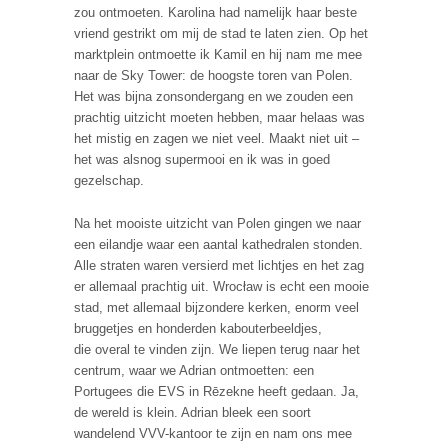
zou ontmoeten. Karolina had namelijk haar beste
vriend gestrikt om mij de stad te laten zien. Op het
marktplein ontmoette ik Kamil en hij nam me mee
naar de Sky Tower: de hoogste toren van Polen.
Het was bijna zonsondergang en we zouden een
prachtig uitzicht moeten hebben, maar helaas was
het mistig en zagen we niet veel. Maakt niet uit –
het was alsnog supermooi en ik was in goed
gezelschap.
Na het mooiste uitzicht van Polen gingen we naar
een eilandje waar een aantal kathedralen stonden.
Alle straten waren versierd met lichtjes en het zag
er allemaal prachtig uit. Wrocław is echt een mooie
stad, met allemaal bijzondere kerken, enorm veel
bruggetjes en honderden kabouterbeeldjes,
die overal te vinden zijn. We liepen terug naar het
centrum, waar we Adrian ontmoetten: een
Portugees die EVS in Rēzekne heeft gedaan. Ja,
de wereld is klein. Adrian bleek een soort
wandelend VVV-kantoor te zijn en nam ons mee