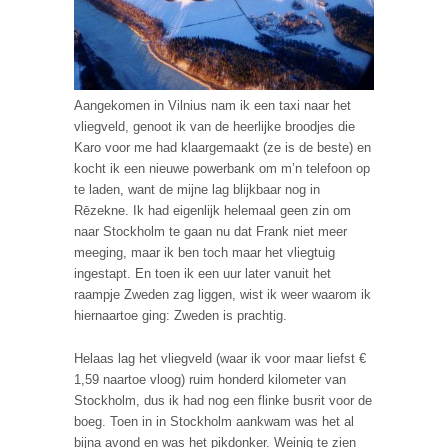
Aangekomen in Vilnius nam ik een taxi naar het
vliegveld, genoot ik van de heerlijke broodjes die
Karo voor me had klaargemaakt (ze is de beste) en
kocht ik een nieuwe powerbank om m’n telefoon op
te laden, want de mijne lag blijkbaar nog in
Rēzekne. Ik had eigenlijk helemaal geen zin om
naar Stockholm te gaan nu dat Frank niet meer
meeging, maar ik ben toch maar het vliegtuig
ingestapt. En toen ik een uur later vanuit het
raampje Zweden zag liggen, wist ik weer waarom ik
hiernaartoe ging: Zweden is prachtig.
Helaas lag het vliegveld (waar ik voor maar liefst €
1,59 naartoe vloog) ruim honderd kilometer van
Stockholm, dus ik had nog een flinke busrit voor de
boeg. Toen in in Stockholm aankwam was het al
bijna avond en was het pikdonker. Weinig te zien