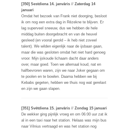
[350] Sestdiena 14. janvāris
//
Zaterdag 14
januari
Omdat het bezoek van Frank niet doorging, besloot
ik om nog een extra dag in Rēzekne te blijven. Er
lag superveel sneeuw, dus we hebben de hele
middag buiten doorgebracht en van de heuvel
gesleed (en vooral gerold – ik heb niet zoveel
talent). We wilden eigenlijk naar de ijsbaan gaan,
maar die was gesloten omdat het niet hard genoeg
vroor. Mijn ijskoude lichaam dacht daar anders
over, maar goed. Toen we allemaal koud, nat en
halfbevroren waren, zijn we naar Joker gegaan om
te poolen en te bowlen. Daarna hebben we bij
Kebabs gegeten, hebben we thuis nog wat gerelaxt
en zijn we gaan slapen.
[351] Svētdiena 15. janvāris
//
Zondag 15 januari
De wekker ging pijnlijk vroeg en om 06:00 uur zat ik
al in een taxi naar het station. Helaas was mijn bus
naar Vilnius vertraagd en was het station nog