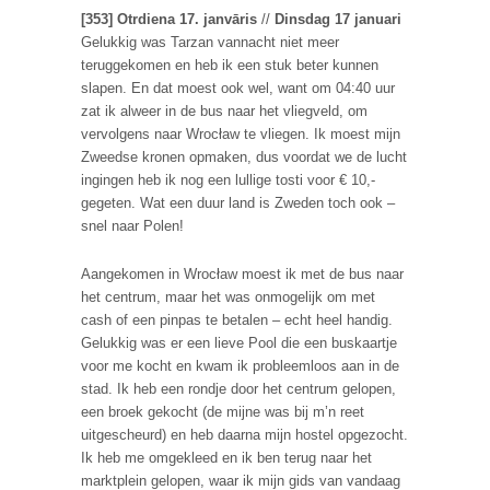
[353] Otrdiena 17. janvāris
//
Dinsdag 17 januari
Gelukkig was Tarzan vannacht niet meer
teruggekomen en heb ik een stuk beter kunnen
slapen. En dat moest ook wel, want om 04:40 uur
zat ik alweer in de bus naar het vliegveld, om
vervolgens naar Wrocław te vliegen. Ik moest mijn
Zweedse kronen opmaken, dus voordat we de lucht
ingingen heb ik nog een lullige tosti voor € 10,-
gegeten. Wat een duur land is Zweden toch ook –
snel naar Polen!
Aangekomen in Wrocław moest ik met de bus naar
het centrum, maar het was onmogelijk om met
cash of een pinpas te betalen – echt heel handig.
Gelukkig was er een lieve Pool die een buskaartje
voor me kocht en kwam ik probleemloos aan in de
stad. Ik heb een rondje door het centrum gelopen,
een broek gekocht (de mijne was bij m’n reet
uitgescheurd) en heb daarna mijn hostel opgezocht.
Ik heb me omgekleed en ik ben terug naar het
marktplein gelopen, waar ik mijn gids van vandaag