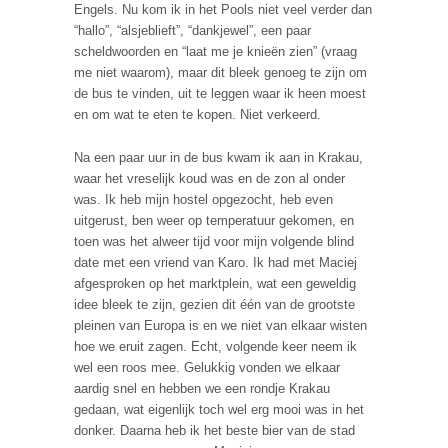
Engels. Nu kom ik in het Pools niet veel verder dan
“hallo”, “alsjeblieft”, “dankjewel”, een paar
scheldwoorden en “laat me je knieën zien” (vraag
me niet waarom), maar dit bleek genoeg te zijn om
de bus te vinden, uit te leggen waar ik heen moest
en om wat te eten te kopen. Niet verkeerd.
Na een paar uur in de bus kwam ik aan in Krakau,
waar het vreselijk koud was en de zon al onder
was. Ik heb mijn hostel opgezocht, heb even
uitgerust, ben weer op temperatuur gekomen, en
toen was het alweer tijd voor mijn volgende blind
date met een vriend van Karo. Ik had met Maciej
afgesproken op het marktplein, wat een geweldig
idee bleek te zijn, gezien dit één van de grootste
pleinen van Europa is en we niet van elkaar wisten
hoe we eruit zagen. Echt, volgende keer neem ik
wel een roos mee. Gelukkig vonden we elkaar
aardig snel en hebben we een rondje Krakau
gedaan, wat eigenlijk toch wel erg mooi was in het
donker. Daarna heb ik het beste bier van de stad