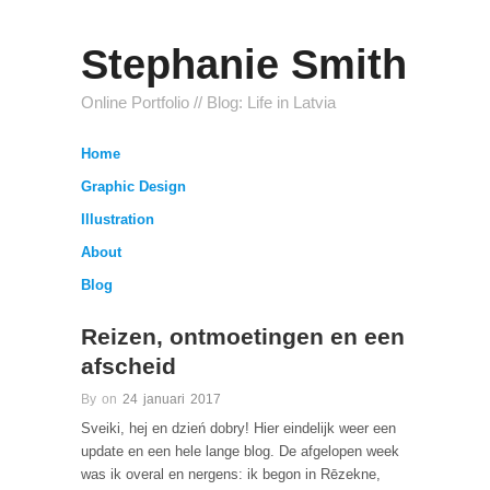
Stephanie Smith
Online Portfolio // Blog: Life in Latvia
Home
Graphic Design
Illustration
About
Blog
Reizen, ontmoetingen en een
afscheid
By on
24 januari 2017
Sveiki, hej en dzień dobry! Hier eindelijk weer een
update en een hele lange blog. De afgelopen week
was ik overal en nergens: ik begon in Rēzekne,