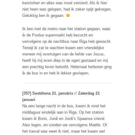
kerstsfeer en alles was mooi versierd. Als ik hier
niet heen was gelopen, had ik zeker spijt gekregen.
Gelukkig ben ik gegaan.
Ik ben met de metro naar het station gegaan, waar
ik de Poolse supermarkt heb bezocht en
vervolgens op de nachtbus naar Riga heb gewacht.
Terwijl ik zat te wachten kwam een vriendelijke
meneer mij overtuigen van de liefde van Jezus,
heeft hij mij even diep in de ogen gestaard en mij
een prachtig leven beloofd. Helemaal herboren ging
ik de bus in en heb ik lekker geslapen.
[357] Sestdiena 21. janvāris
//
Zaterdag 21
januari
Na een lange nacht in de bus, kwam ik rond het
middaguur eindelijk aan in Riga. Op het station
kwam ik Boris, Jordi en Jordi’s Spaanse vriend
Alex tegen, en vonden we vervolgens Maëlle. Of
het toeval was weet ik niet, maar het kwam wel