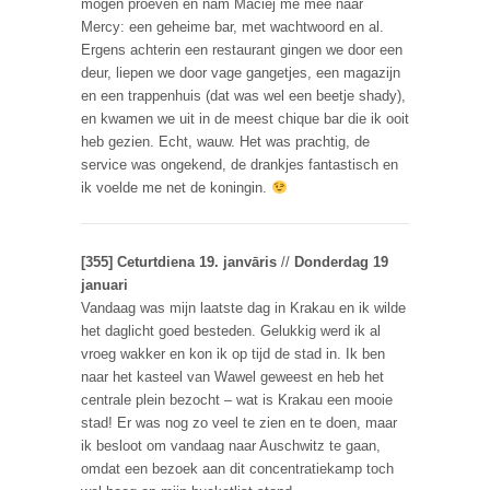
mogen proeven en nam Maciej me mee naar
Mercy: een geheime bar, met wachtwoord en al.
Ergens achterin een restaurant gingen we door een
deur, liepen we door vage gangetjes, een magazijn
en een trappenhuis (dat was wel een beetje shady),
en kwamen we uit in de meest chique bar die ik ooit
heb gezien. Echt, wauw. Het was prachtig, de
service was ongekend, de drankjes fantastisch en
ik voelde me net de koningin.
[355] Ceturtdiena 19. janvāris
//
Donderdag 19
januari
Vandaag was mijn laatste dag in Krakau en ik wilde
het daglicht goed besteden. Gelukkig werd ik al
vroeg wakker en kon ik op tijd de stad in. Ik ben
naar het kasteel van Wawel geweest en heb het
centrale plein bezocht – wat is Krakau een mooie
stad! Er was nog zo veel te zien en te doen, maar
ik besloot om vandaag naar Auschwitz te gaan,
omdat een bezoek aan dit concentratiekamp toch