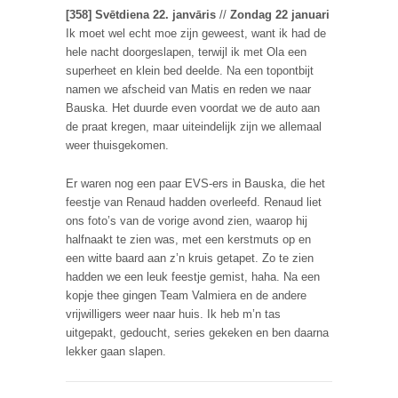
[358] Svētdiena 22. janvāris
//
Zondag 22 januari
Ik moet wel echt moe zijn geweest, want ik had de
hele nacht doorgeslapen, terwijl ik met Ola een
superheet en klein bed deelde. Na een topontbijt
namen we afscheid van Matis en reden we naar
Bauska. Het duurde even voordat we de auto aan
de praat kregen, maar uiteindelijk zijn we allemaal
weer thuisgekomen.
Er waren nog een paar EVS-ers in Bauska, die het
feestje van Renaud hadden overleefd. Renaud liet
ons foto’s van de vorige avond zien, waarop hij
halfnaakt te zien was, met een kerstmuts op en
een witte baard aan z’n kruis getapet. Zo te zien
hadden we een leuk feestje gemist, haha. Na een
kopje thee gingen Team Valmiera en de andere
vrijwilligers weer naar huis. Ik heb m’n tas
uitgepakt, gedoucht, series gekeken en ben daarna
lekker gaan slapen.