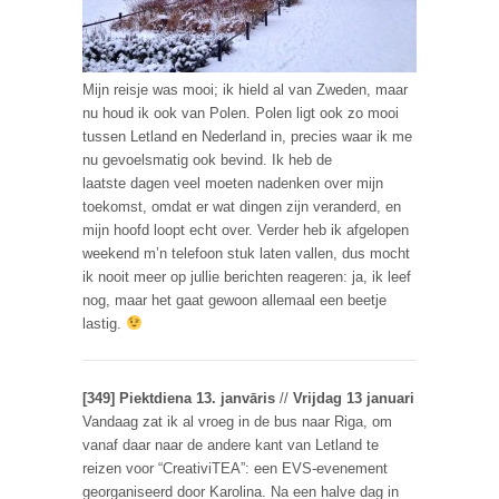
Mijn reisje was mooi; ik hield al van Zweden, maar
nu houd ik ook van Polen. Polen ligt ook zo mooi
tussen Letland en Nederland in, precies waar ik me
nu gevoelsmatig ook bevind. Ik heb de
laatste dagen veel moeten nadenken over mijn
toekomst, omdat er wat dingen zijn veranderd, en
mijn hoofd loopt echt over. Verder heb ik afgelopen
weekend m’n telefoon stuk laten vallen, dus mocht
ik nooit meer op jullie berichten reageren: ja, ik leef
nog, maar het gaat gewoon allemaal een beetje
lastig.
[349] Piektdiena 13. janvāris
//
Vrijdag 13 januari
Vandaag zat ik al vroeg in de bus naar Riga, om
vanaf daar naar de andere kant van Letland te
reizen voor “CreativiTEA”: een EVS-evenement
georganiseerd door Karolina. Na een halve dag in