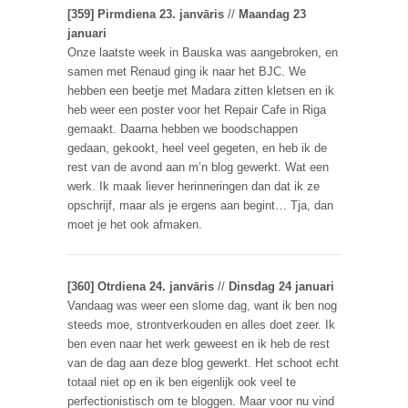
[359] Pirmdiena 23. janvāris
//
Maandag 23
januari
Onze laatste week in Bauska was aangebroken, en
samen met Renaud ging ik naar het BJC. We
hebben een beetje met Madara zitten kletsen en ik
heb weer een poster voor het Repair Cafe in Riga
gemaakt. Daarna hebben we boodschappen
gedaan, gekookt, heel veel gegeten, en heb ik de
rest van de avond aan m’n blog gewerkt. Wat een
werk. Ik maak liever herinneringen dan dat ik ze
opschrijf, maar als je ergens aan begint… Tja, dan
moet je het ook afmaken.
[360] Otrdiena 24. janvāris
//
Dinsdag 24 januari
Vandaag was weer een slome dag, want ik ben nog
steeds moe, strontverkouden en alles doet zeer. Ik
ben even naar het werk geweest en ik heb de rest
van de dag aan deze blog gewerkt. Het schoot echt
totaal niet op en ik ben eigenlijk ook veel te
perfectionistisch om te bloggen. Maar voor nu vind